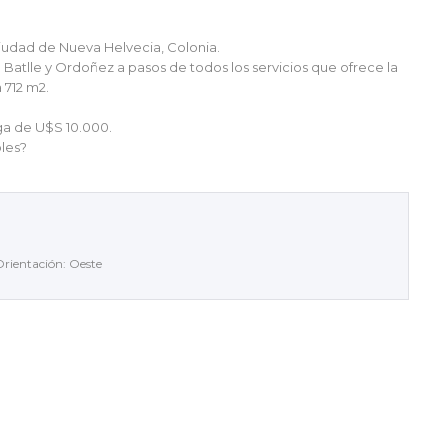
ciudad de Nueva Helvecia, Colonia.
Batlle y Ordoñez a pasos de todos los servicios que ofrece la
 712 m2.
ga de U$S 10.000.
les?
rientación: Oeste