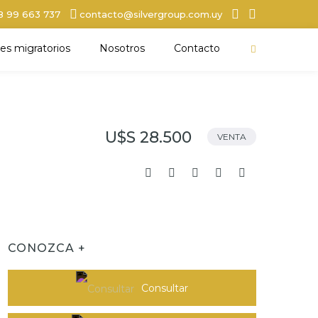
8 99 663 737
contacto@silvergroup.com.uy
es migratorios
Nosotros
Contacto
U$S 28.500
VENTA
CONOZCA +
Consultar