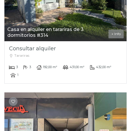
Casa en alquiler en tarariras de 3
+ Info
dormitorios #314
Consultar alquiler
Tarariras
3
3
192,00 m²
431,00 m²
432,00 m²
1