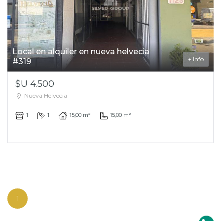
Local en alquiler en nueva helvecia
+ Info
#319
$U 4.500
Nueva Helvecia
1
1
15,00 m²
15,00 m²
1