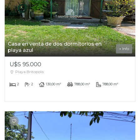
Casa en venta de dos dormitorios en
+ Info
playa azul
U$S 95.000
Playa Britopolis
2
2
130,00 m²
788,00 m²
788,00 m²