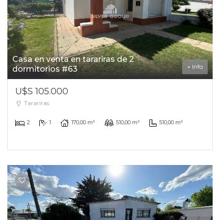
Casa en venta en tarariras de 2
+ Info
dormitorios #63
U$S 105.000
Tarariras
2
1
170,00 m²
510,00 m²
510,00 m²