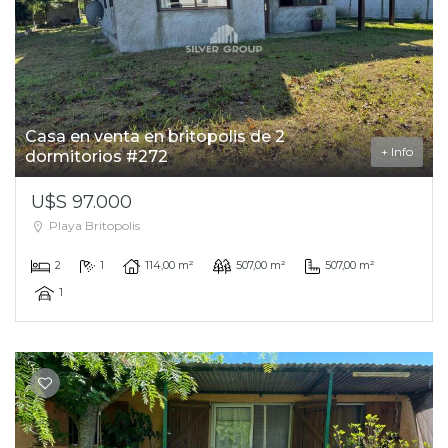
Casa en venta en britopolis de 2
+ Info
dormitorios #272
U$S 97.000
Playa Britopolis
2
1
114,00 m²
507,00 m²
507,00 m²
1