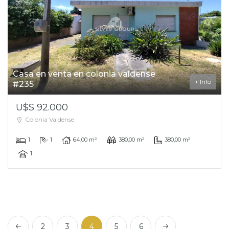
Casa en venta en colonia valdense
+ Info
#235
U$S 92.000
Colonia Valdense
1
1
64,00 m²
380,00 m²
380,00 m²
1
Left
Next
2
3
4
5
6