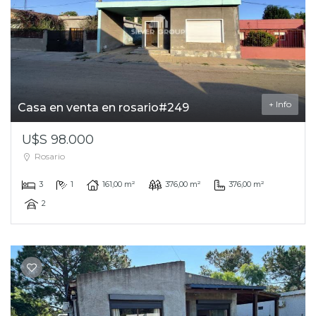
+ Info
Casa en venta en rosario#249
U$S 98.000
Rosario
3
1
161,00 m²
376,00 m²
376,00 m²
2