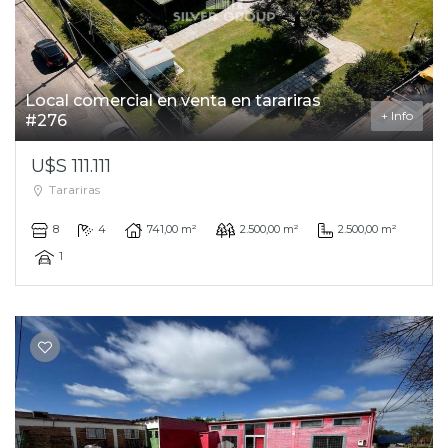
Local comercial en venta en tarariras
+ Info
#276
U$S 111.111
Tarariras
8
4
741,00 m²
2.500,00 m²
2.500,00 m²
1