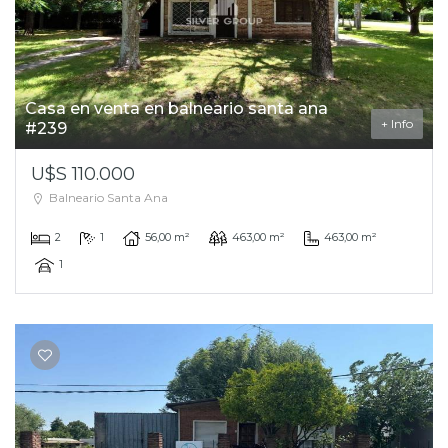
Casa en venta en balneario santa ana
+ Info
#239
U$S 110.000
Balneario Santa Ana
2
1
56,00 m²
463,00 m²
463,00 m²
1