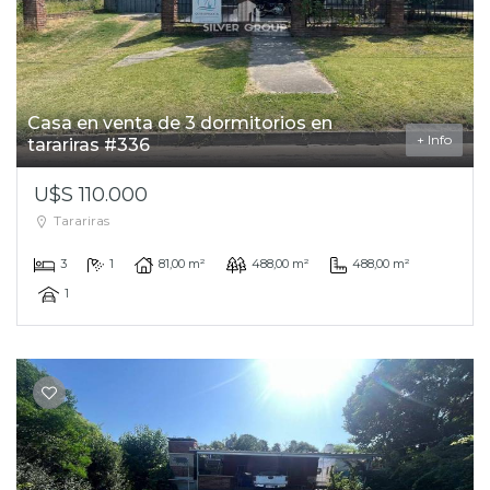
Casa en venta de 3 dormitorios en
+ Info
tarariras #336
U$S 110.000
Tarariras
3
1
81,00 m²
488,00 m²
488,00 m²
1