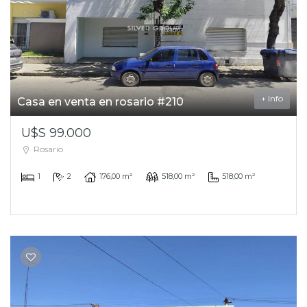
+ Info
Casa en venta en rosario #210
U$S 99.000
Rosario
1
2
176,00 m²
518,00 m²
518,00 m²