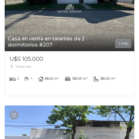
Casa en venta en tarariras de 2
+ Info
dormitorios #207
U$S 105.000
Tarariras
2
1
86,00 m²
380,00 m²
380,00 m²