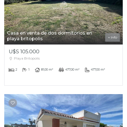
Casa en venta de dos dormitorios en
+ Info
playa britopolis
U$S 105.000
Playa Britopolis
2
1
81,00 m²
477,00 m²
477,00 m²