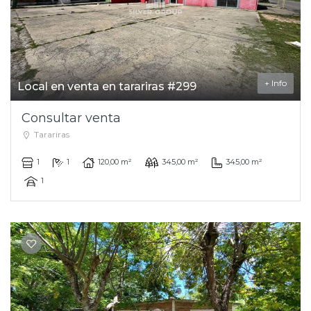
+ Info
Local en venta en tarariras #299
Consultar venta
Tarariras
1
1
120,00 m²
345,00 m²
345,00 m²
1